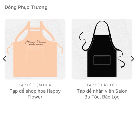
Đồng Phục Trường
TẠP DỀ TIỆM HOA
TẠP DỀ CẮT TÓC
Tạp dề shop hoa Happy
Tạp dề nhân viên Salon
Flower
Bu Tóc, Bảo Lộc