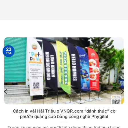
23
Th4
Cách In vải Hải Triều x VNQR.com “đánh thức” cờ
phướn quảng cáo bằng công nghệ Phygital
Trong kỷ nguyên mà người tiêu dùng đang trải qua trạng