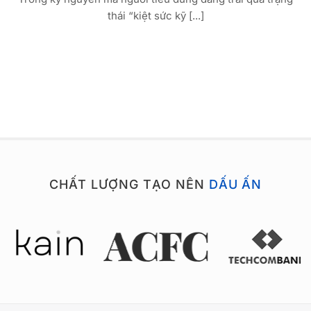
thái “kiệt sức kỹ [...]
CHẤT LƯỢNG TẠO NÊN
DẤU ẤN