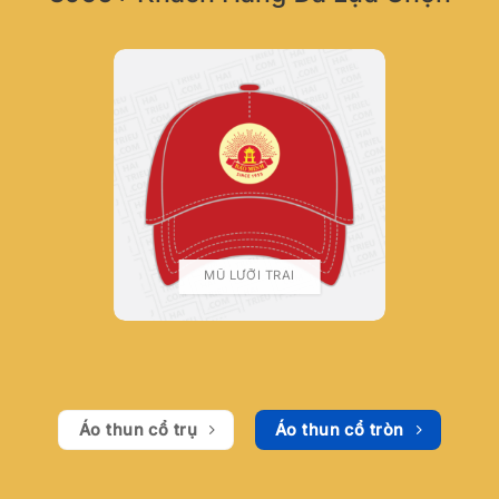
MŨ LƯỠI TRAI
Áo thun cổ trụ
Áo thun cổ tròn