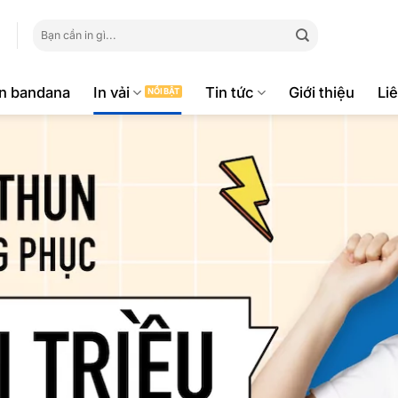
Tìm
kiếm:
ăn bandana
In vải
Tin tức
Giới thiệu
Li