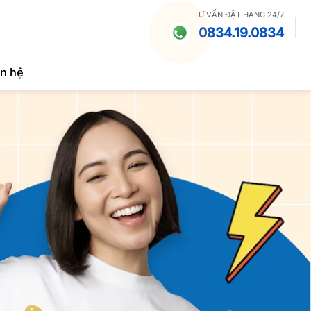
TƯ VẤN ĐẶT HÀNG 24/7
0834.19.0834
ên hệ