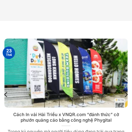
23
Th4
Cách In vải Hải Triều x VNQR.com “đánh thức” cờ
phướn quảng cáo bằng công nghệ Phygital
Trong kỷ nguyên mà người tiêu dùng đang trải qua trạng