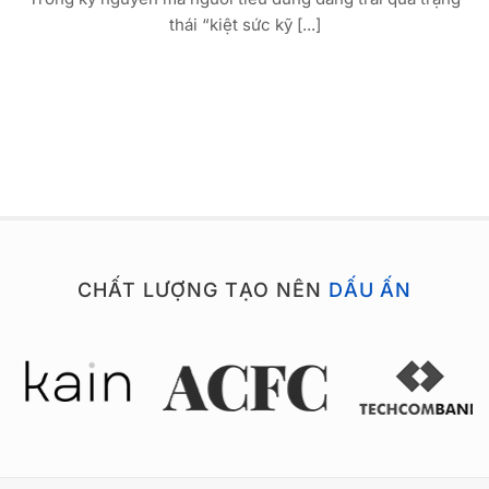
thái “kiệt sức kỹ [...]
CHẤT LƯỢNG TẠO NÊN
DẤU ẤN