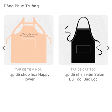
Đồng Phục Trường
TẠP DỀ TIỆM HOA
TẠP DỀ CẮT TÓC
Tạp dề shop hoa Happy
Tạp dề nhân viên Salon
Flower
Bu Tóc, Bảo Lộc