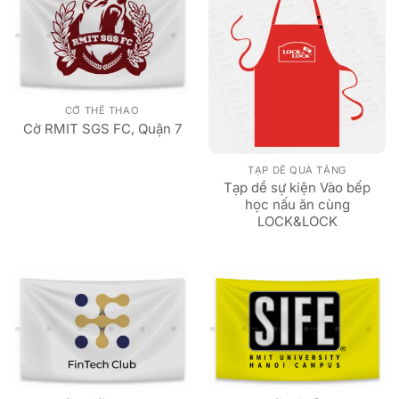
CỜ THỂ THAO
Cờ RMIT SGS FC, Quận 7
TẠP DỀ QUÀ TẶNG
Tạp dề sự kiện Vào bếp
học nấu ăn cùng
LOCK&LOCK