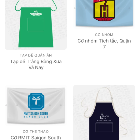
CỜ NHÓM
Cờ nhóm Tích tắc, Quận
7
TẠP DỀ QUÁN ĂN
Tạp dề Trảng Bàng Xưa
Và Nay
CỜ THỂ THAO
Cờ RMIT Saigon South