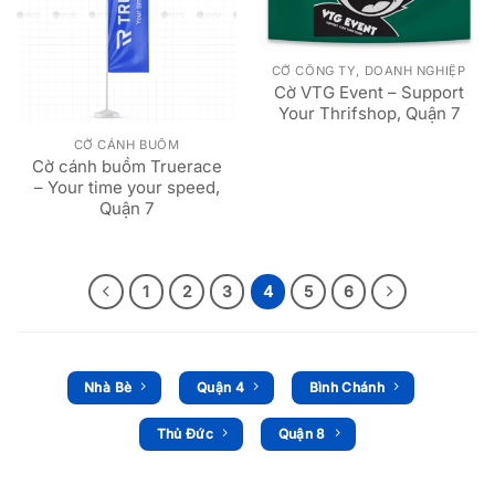
CỜ CÔNG TY, DOANH NGHIỆP
Cờ VTG Event – Support
Your Thrifshop, Quận 7
CỜ CÁNH BUỒM
Cờ cánh buồm Truerace
– Your time your speed,
Quận 7
1
2
3
4
5
6
Nhà Bè
Quận 4
Bình Chánh
Thủ Đức
Quận 8