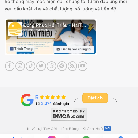
hệ thống máy móc hiện đại, chúng tôi tự tin đáp ứng mọi
yêu cầu khắt khe về chất lượng, số lượng và tiến độ.
Đặt lịch
⋰ ​
⋱
In vải tại TpHCM
Lâm Đồng
Khánh Hoà
2012 - 2026 ©
May In Thêu Hải Triều