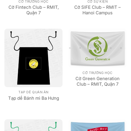
CỜ TRƯỜNG HỌC
CỜ SỰ KIỆN
Cờ Fintech Club – RMIT,
Cờ SIFE Club – RMIT –
Quận 7
Hanoi Campus
CỜ TRƯỜNG HỌC
Cờ Green Generation
Club – RMIT, Quận 7
TẠP DỀ QUÁN ĂN
Tạp dề Bánh mì Ba Hưng