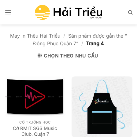
Bỏ
qua
nội
dung
May In Thêu Hải Triều
/
Sản phẩm được gắn thẻ “
Đồng Phục Quận 7”
/
Trang 4
CHỌN THEO NHU CẦU
CỜ TRƯỜNG HỌC
Cờ RMIT SGS Music
Club, Quận 7