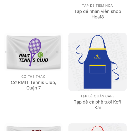
TẠP DỀ TIỆM HOA
Tạp dề nhân viên shop
Hoa18
CỜ THỂ THAO
Cờ RMIT Tennis Club,
Quận 7
TẠP DỀ QUÁN CAFE
Tạp dề cà phê tươi Kofi
Kai