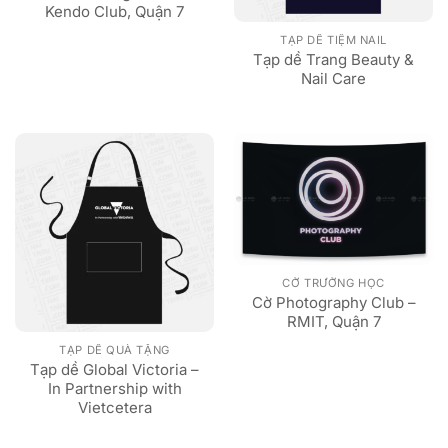
Kendo Club, Quận 7
TẠP DỀ TIỆM NAIL
Tạp dề Trang Beauty &
Nail Care
CỜ TRƯỜNG HỌC
Cờ Photography Club –
RMIT, Quận 7
TẠP DỀ QUÀ TẶNG
Tạp dề Global Victoria –
In Partnership with
Vietcetera