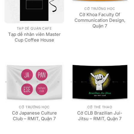
CỜ TRƯỜNG HỌC
Cờ Khoa Faculty Of
Communication Design,
Quận 7
TẠP DỀ QUÁN CAFE
Tạp dề nhân viên Master
Cup Coffee House
CỜ TRƯỜNG HỌC
CỜ THỂ THAO
Cờ Japanese Culture
Cờ CLB Brazilian Jui-
Club – RMIT, Quận 7
Jitsu – RMIT, Quận 7