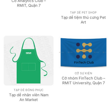
Cờ Analytics Club –
RMIT, Quận 7
TẠP DỀ PET SHOP
Tạp dề tiệm thú cưng Pet
Art
CỜ SỰ KIỆN
Cờ nhóm FinTech Club –
RMIT University, Quận 7
TẠP DỀ ĐỒNG PHỤC
Tạp dề nhân viên Nam
An Market