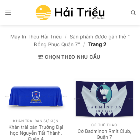
Bỏ
qua
nội
dung
May In Thêu Hải Triều
/
Sản phẩm được gắn thẻ “
Đồng Phục Quận 7”
/
Trang 2
CHỌN THEO NHU CẦU
KHĂN TRẢI BÀN SỰ KIỆN
CỜ THỂ THAO
Khăn trải bàn Trường Đại
Cờ Badminon Rmit Club,
học Nguyễn Tất Thành,
Quận 7
Quận 4