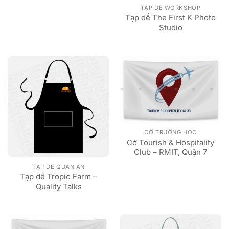
TẠP DỀ WORKSHOP
Tạp dề The First K Photo
Studio
CỜ TRƯỜNG HỌC
Cờ Tourish & Hospitality
Club – RMIT, Quận 7
TẠP DỀ QUÁN ĂN
Tạp dề Tropic Farm –
Quality Talks